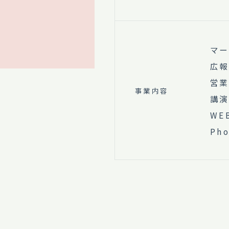
マー
広報
営業
事業内容
講演
WE
Ph