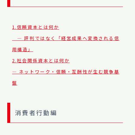
1.信頼資本とは何か
― 評判ではなく「経営成果へ変換される信
用構造」
2.社会関係資本とは何か
― ネットワーク・信頼・互酬性が生む競争基
盤
消費者行動編