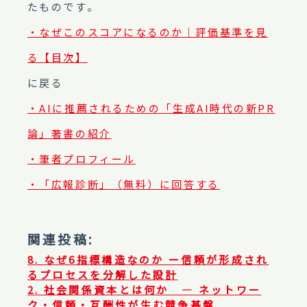
たものです。
・なぜこのスコアになるのか｜評価基準を見
る【目次】
に戻る
・AIに推薦されるための「生成AI時代の新PR
論」著書の紹介
・筆者プロフィール
・「広報診断」（無料）に回答する
関連投稿:
8. なぜ6指標構造なのか ー信頼が形成され
るプロセスを分解した設計
2. 社会関係資本とは何か ― ネットワー
ク・信頼・互酬性が生む競争基盤